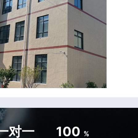
一对一
100
%