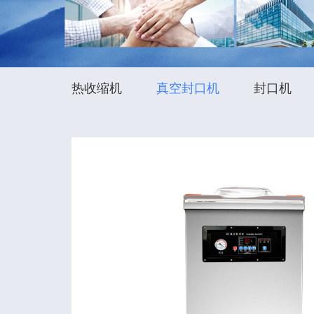
热收缩机
真空封口机
封口机