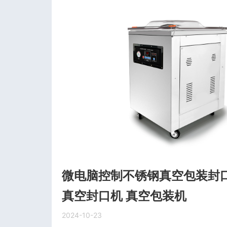
微电脑控制不锈钢真空包装封口
真空封口机 真空包装机
2024-10-23