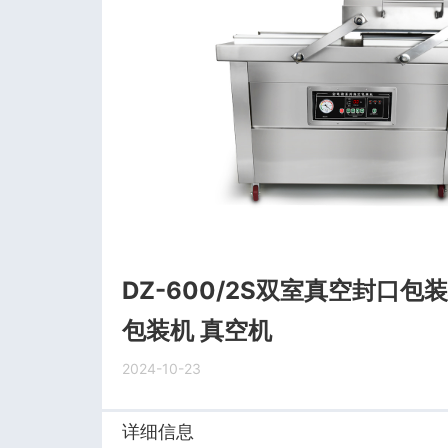
DZ-600/2S双室真空封口
包装机 真空机
2024-10-23
详细信息