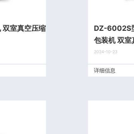
机 双室真空压缩
DZ-600
包装机 双
2024-10-23
详细信息